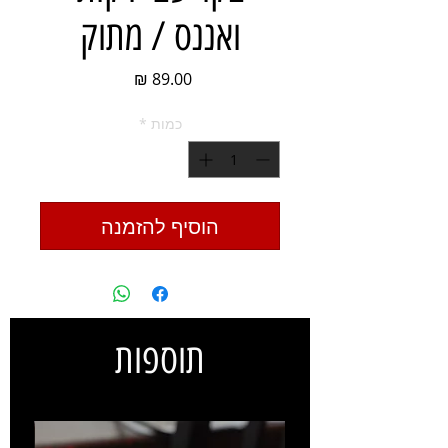
ואננס / מתוק
מחיר
כמות
*
הוסיף להזמנה
תוספות